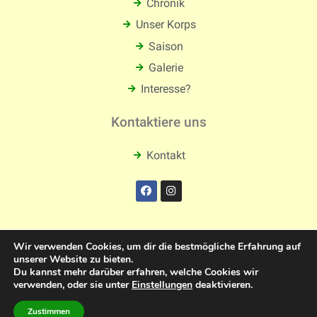
Chronik
Unser Korps
Saison
Galerie
Interesse?
Kontaktiere uns
Kontakt
Wir verwenden Cookies, um dir die bestmögliche Erfahrung auf
unserer Website zu bieten.
Copyright © 2026
Du kannst mehr darüber erfahren, welche Cookies wir
Tambourkorps "Heimattreue" Elfgen 1922
verwenden, oder sie unter
Einstellungen
deaktivieren.
Zustimmen
Links
Impressum
Datenschutz